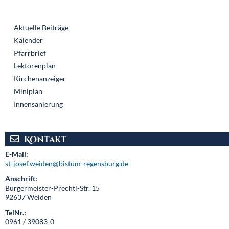
Navigation
Aktuelle Beiträge
überspringen
Kalender
Pfarrbrief
Lektorenplan
Kirchenanzeiger
Miniplan
Innensanierung
Kontakt
E-Mail:
st-josef.weiden@bistum-regensburg.de
Anschrift:
Bürgermeister-Prechtl-Str. 15
92637 Weiden
TelNr.:
0961 / 39083-0