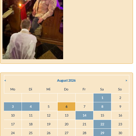
<
August 2026
>
Mo
Di
Mi
Do
Fr
Sa
So
Mo
Di
Mi
Do
Fr
Sa
So
1
2
3
4
5
6
7
8
9
10
11
12
13
14
15
16
17
18
19
20
21
22
23
24
25
26
27
28
29
30