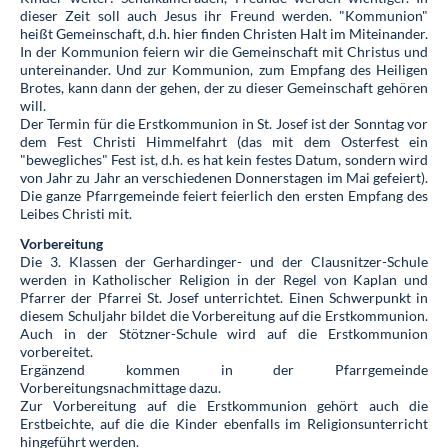
dieser Zeit soll auch Jesus ihr Freund werden. "Kommunion"
heißt Gemeinschaft, d.h. hier finden Christen Halt im Miteinander.
In der Kommunion feiern wir die Gemeinschaft mit Christus und
untereinander. Und zur Kommunion, zum Empfang des Heiligen
Brotes, kann dann der gehen, der zu dieser Gemeinschaft gehören
will.
Der Termin für die Erstkommunion in St. Josef ist der Sonntag vor
dem Fest Christi Himmelfahrt (das mit dem Osterfest ein
"bewegliches" Fest ist, d.h. es hat kein festes Datum, sondern wird
von Jahr zu Jahr an verschiedenen Donnerstagen im Mai gefeiert).
Die ganze Pfarrgemeinde feiert feierlich den ersten Empfang des
Leibes Christi mit.
Vorbereitung
Die 3. Klassen der Gerhardinger- und der Clausnitzer-Schule
werden in Katholischer Religion in der Regel von Kaplan und
Pfarrer der Pfarrei St. Josef unterrichtet. Einen Schwerpunkt in
diesem Schuljahr bildet die Vorbereitung auf die Erstkommunion.
Auch in der Stötzner-Schule wird auf die Erstkommunion
vorbereitet.
Ergänzend kommen in der Pfarrgemeinde
Vorbereitungsnachmittage dazu.
Zur Vorbereitung auf die Erstkommunion gehört auch die
Erstbeichte, auf die die Kinder ebenfalls im Religionsunterricht
hingeführt werden.