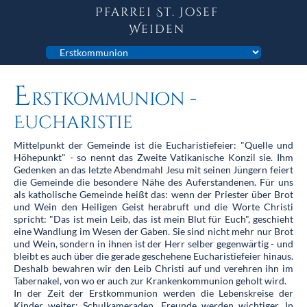
Pfarrei St. Josef
Weiden
Zielseite
E
Rstkommunion -
Eucharistie
Mittelpunkt der Gemeinde ist die Eucharistiefeier: "Quelle und
Höhepunkt" - so nennt das Zweite Vatikanische Konzil sie. Ihm
Gedenken an das letzte Abendmahl Jesu mit seinen Jüngern feiert
die Gemeinde die besondere Nähe des Auferstandenen. Für uns
als katholische Gemeinde heißt das: wenn der Priester über Brot
und Wein den Heiligen Geist herabruft und die Worte Christi
spricht: "Das ist mein Leib, das ist mein Blut für Euch", geschieht
eine Wandlung im Wesen der Gaben. Sie sind nicht mehr nur Brot
und Wein, sondern in ihnen ist der Herr selber gegenwärtig - und
bleibt es auch über die gerade geschehene Eucharistiefeier hinaus.
Deshalb bewahren wir den Leib Christi auf und verehren ihn im
Tabernakel, von wo er auch zur Krankenkommunion geholt wird.
In der Zeit der Erstkommunion werden die Lebenskreise der
Kinder weiter: Schulkameraden, Freunde werden wichtiger. In